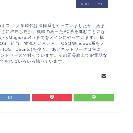
ABOUT ME
のオス。 大学時代は法律系をやっていましたが、あま
多さに辟易し挫折。興味のあったPC系を進むことにな
7からMagicxpa4.7までをメインにやっています。 構
S、給与、物流といろいろ。 OSはWindows系をメ
、CentOS、Ubuntu)を少々。 あとネットワークは主に
コマンドベースで触っています。その延長線上でIP電話な
連であればいろいろ触っています。