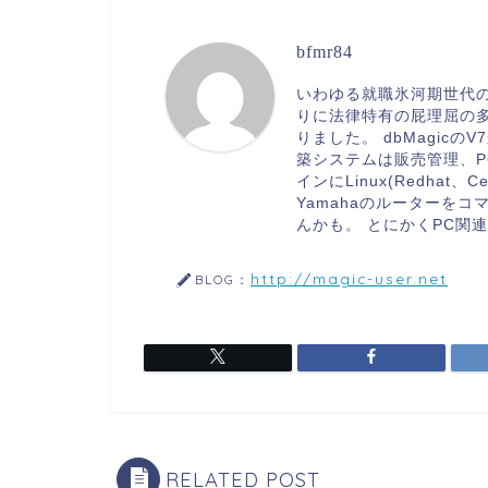
bfmr84
いわゆる就職氷河期世代
りに法律特有の屁理屈の
りました。 dbMagicのV
築システムは販売管理、PO
インにLinux(Redhat
Yamahaのルーターを
んかも。 とにかくPC関
http://magic-user.net
BLOG：
RELATED POST