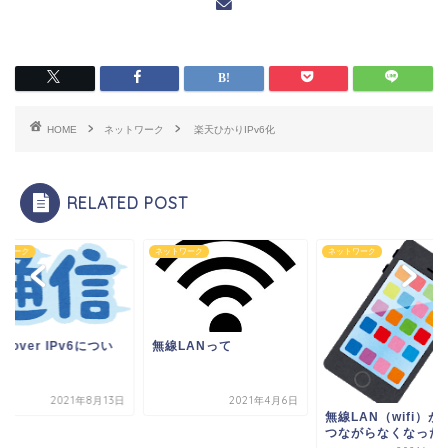
HOME
ネットワーク
楽天ひかりIPv6化
RELATED POST
トワーク
ネットワーク
ネットワーク
v4 over IPv6につい
無線LANって
2021年8月13日
2021年4月6日
無線LAN（wifi）が
つながらなくなった