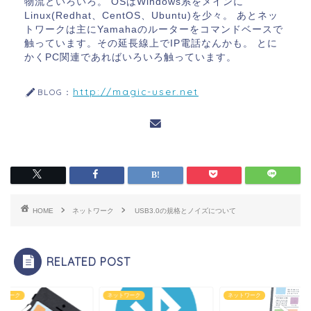
物流といろいろ。 OSはWindows系をメインに
Linux(Redhat、CentOS、Ubuntu)を少々。 あとネッ
トワークは主にYamahaのルーターをコマンドベースで
触っています。その延長線上でIP電話なんかも。 とに
かくPC関連であればいろいろ触っています。
http://magic-user.net
BLOG：
HOME
ネットワーク
USB3.0の規格とノイズについて
RELATED POST
トワーク
ネットワーク
ネットワーク